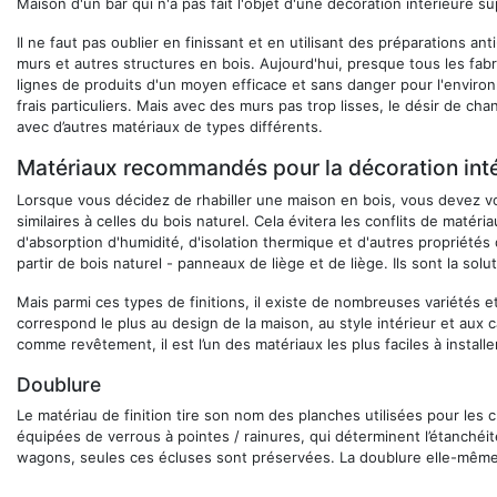
Maison d'un bar qui n'a pas fait l'objet d'une décoration intérieure s
Il ne faut pas oublier en finissant et en utilisant des préparations an
murs et autres structures en bois. Aujourd'hui, presque tous les fab
lignes de produits d'un moyen efficace et sans danger pour l'enviro
frais particuliers. Mais avec des murs pas trop lisses, le désir de c
avec d’autres matériaux de types différents.
Matériaux recommandés pour la décoration inté
Lorsque vous décidez de rhabiller une maison en bois, vous devez v
similaires à celles du bois naturel. Cela évitera les conflits de matér
d'absorption d'humidité, d'isolation thermique et d'autres propriétés
partir de bois naturel - panneaux de liège et de liège. Ils sont la solut
Mais parmi ces types de finitions, il existe de nombreuses variétés et
correspond le plus au design de la maison, au style intérieur et aux ca
comme revêtement, il est l’un des matériaux les plus faciles à install
Doublure
Le matériau de finition tire son nom des planches utilisées pour les c
équipées de verrous à pointes / rainures, qui déterminent l’étanchéité
wagons, seules ces écluses sont préservées. La doublure elle-même