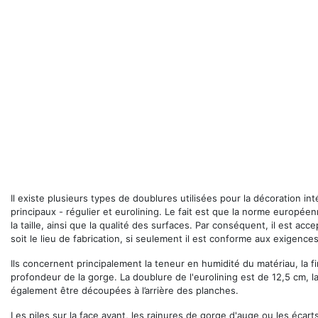
Il existe plusieurs types de doublures utilisées pour la décoration i
principaux - régulier et eurolining. Le fait est que la norme europé
la taille, ainsi que la qualité des surfaces. Par conséquent, il est ac
soit le lieu de fabrication, si seulement il est conforme aux exigence
Ils concernent principalement la teneur en humidité du matériau, la f
profondeur de la gorge. La doublure de l'eurolining est de 12,5 cm, l
également être découpées à l’arrière des planches.
Les piles sur la face avant, les rainures de gorge d'auge ou les écar