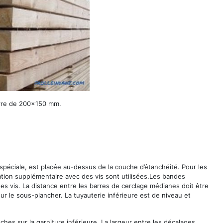
barre de 200x150 mm.
spéciale, est placée au-dessus de la couche d’étanchéité. Pour les
xation supplémentaire avec des vis sont utilisées.Les bandes
s vis. La distance entre les barres de cerclage médianes doit être
our le sous-plancher. La tuyauterie inférieure est de niveau et
ches sur la garniture inférieure. La largeur entre les décalages