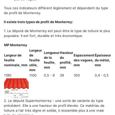
Tous ces indicateurs diffèrent légèrement et dépendent du type
de profil de Monterrey.
Il existe trois types de profil de Monterrey:
1.
Le député de Monterrey
est peut-être le type de toiture le plus
populaire. Il est fort, durable et très économique.
MP Monterrey
Largeur
Longueur
Hauteur
Largeur de
de
Espacement
Épaisseur
de la
du
feuille
feuille
des vagues,
du métal,
feuille,
profilé,
nominale, mm
utile,
mm
mm
mm
mm
mm
1180
1100
0,5 - 9
39
350
0,4 ​​- 0,5
2.
Le député Supermonterrey
- une sorte de variante du type
précédent. Elle a une hauteur de profil élevée. Ce matériau de
toiture a l'air très digne et solide, il ressemble plus à une vraie