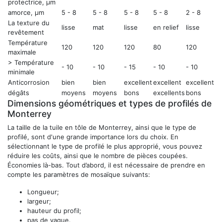
protectrice, µm
amorce, µm
5 - 8
5 - 8
5 - 8
5 - 8
2 - 8
La texture du
lisse
mat
lisse
en relief
lisse
revêtement
Température
120
120
120
80
120
maximale
> Température
- 10
- 10
- 15
- 10
- 10
minimale
Anticorrosion
bien
bien
excellent
excellent
excellent
dégâts
moyens
moyens
bons
excellents
bons
Dimensions géométriques et types de profilés de
Monterrey
La taille de la tuile en tôle de Monterrey, ainsi que le type de
profilé, sont d'une grande importance lors du choix. En
sélectionnant le type de profilé le plus approprié, vous pouvez
réduire les coûts, ainsi que le nombre de pièces coupées.
Économies là-bas. Tout d’abord, il est nécessaire de prendre en
compte les paramètres de mosaïque suivants:
Longueur;
largeur;
hauteur du profil;
pas de vague.