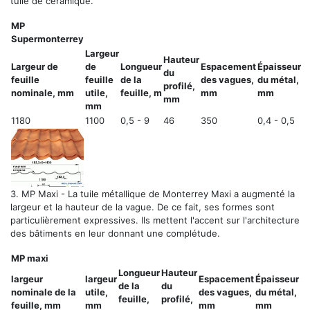
tuile de céramique.
MP
Supermonterrey
Largeur
Hauteur
Largeur de
de
Longueur
Espacement
Épaisseur
du
feuille
feuille
de la
des vagues,
du métal,
profilé,
nominale, mm
utile,
feuille, m
mm
mm
mm
mm
1180
1100
0,5 - 9
46
350
0,4 ​​- 0,5
3.
MP Maxi
- La tuile métallique de Monterrey Maxi a augmenté la
largeur et la hauteur de la vague. De ce fait, ses formes sont
particulièrement expressives. Ils mettent l'accent sur l'architecture
des bâtiments en leur donnant une complétude.
MP maxi
Longueur
Hauteur
largeur
largeur
Espacement
Épaisseur
de la
du
nominale de la
utile,
des vagues,
du métal,
feuille,
profilé,
feuille, mm
mm
mm
mm